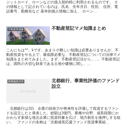
ジットカード、ローンなどの借入契約時に利用されるものです。 そ
の情報として記されているのは、氏名、生年月日、性別、 住所、電
話番号、勤務先など 基本的個人情報に加え、 ローン...
不動産登記マメ知識まとめ
不動産投資編
こんにちは^^。kです。あまり小難しい知識は必要ありませんが、不
動産投資をやる上で、最低限必要な、不動産登記についての法律マメ
知識をまとめてみました。まず、不動産登記法から......。不動産登記
は、国民の大切な財産である土地や建物に関し、...
北都銀行、事業性評価のファンド
創業融資大学
設立
北都銀行は3日、企業の技術力や将来性を評価して投資するファン
ドを設立したと発表した。総額は3億円。業種や分野、成長段階にか
かわらず多様な地元企業に投資対象を広げ、地方創生を後押しする狙
い。 ファンドの名称は「北都成長応援ファンド投資事業組...