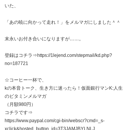
いた、
「あの暁に向かって走れ！」をメルマガにしました＾＾
末永いお付き合いになりますが……。
登録はコチラ⇒https://1lejend.com/stepmail/kd.php?
no=187721
☆コーヒー一杯で、
kの本音トーク、生き方に迷ったら！仮面銀行マンK:人生
のビタミンメルマガ
（月額980円）
コチラです⇒
https://www.paypal.com/cgi-bin/webscr?cmd=_s-
xclick&hosted_button_id=3T3JAMJBYLNLJ