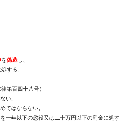
券
を
偽造
し、
に処する。
法律第百四十八号）
らない。
集めてはならない。
れを一年以下の懲役又は二十万円以下の罰金に処す