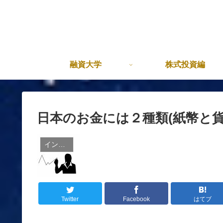
融資大学
株式投資編
日本のお金には２種類(紙幣と
インベスターJr
Twitter
Facebook
はてブ