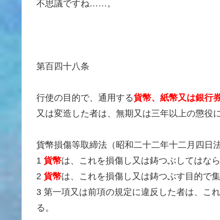
不思議ですね……。
第百四十八条
行使の目的で、通用する
貨幣、紙幣又は銀行
又は変造した者は、無期又は三年以上の懲役
貨幣損傷等取締法（昭和二十二年十二月四日
1
貨幣
は、これを損傷し又は鋳つぶしてはな
2
貨幣
は、これを損傷し又は鋳つぶす目的で
3 第一項又は前項の規定に違反した者は、こ
る。