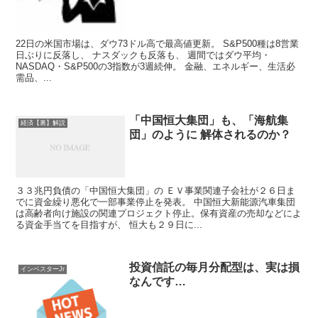
22日の米国市場は、ダウ73ドル高で最高値更新。 S&P500種は8営業
日ぶりに反落し、 ナスダックも反落も、 週間ではダウ平均・
NASDAQ・S&P500の3指数が3週続伸。 金融、エネルギー、生活必
需品、...
「中国恒大集団」も、「海航集
経済【裏】解説
団」のように 解体されるのか？
３３兆円負債の「中国恒大集団」の ＥＶ事業関連子会社が２６日ま
でに資金繰り悪化で一部事業停止を発表。 中国恒大新能源汽車集団
は高齢者向け施設の関連プロジェクト停止。保有資産の売却などによ
る資金手当てを目指すが、 恒大も２９日に...
投資信託の毎月分配型は、実は損
インベスターJr
なんです…