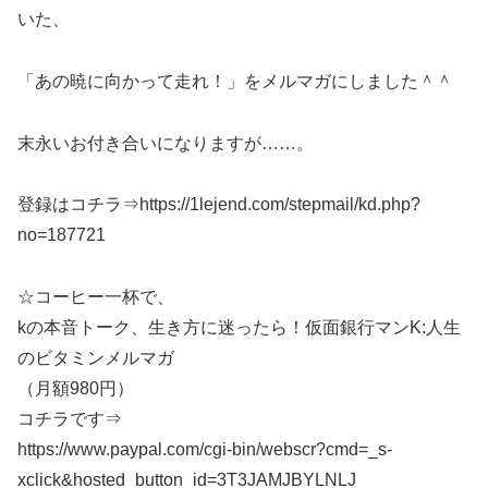
いた、
「あの暁に向かって走れ！」をメルマガにしました＾＾
末永いお付き合いになりますが……。
登録はコチラ⇒https://1lejend.com/stepmail/kd.php?
no=187721
☆コーヒー一杯で、
kの本音トーク、生き方に迷ったら！仮面銀行マンK:人生
のビタミンメルマガ
（月額980円）
コチラです⇒
https://www.paypal.com/cgi-bin/webscr?cmd=_s-
xclick&hosted_button_id=3T3JAMJBYLNLJ