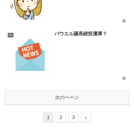
パウエル議長続投濃厚？
FX
次のページ
1
2
3