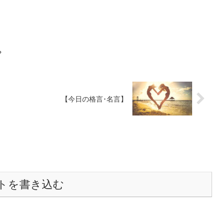
？
【今日の格言･名言】
トを書き込む