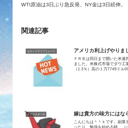
WTI原油は3日ぶり急反発、NY金は3日続伸。
関連記事
アメリカ利上げやりま
セカンドライフトレード
ＦＲＢは同日まで開いた米連
ました。米株式市場でダウ工業
（1.3％）高の１万7749ドル
嫁は貴方の味方にはな
インベスターJr
こんにちは＾＾ｋです。副業
ったり、勉強を始める時、 