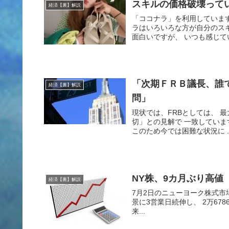
スキルの価格破壊って
経済【裏】解説
「ココナラ」を利用していま
ラはいろいろな方が自分のス
面白いですが、 いつも感じてい
「次期ＦＲＢ議長、誰
経済【裏】解説
問」
現状では、FRBとしては、 
切」との見解で 一致していま
このため今では困難な状況に ..
NY株、9カ月ぶり高値
経済【裏】解説
7月2日のニューヨーク株式市
景に3営業日続伸し、 2万6786
来...