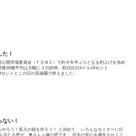
した！
邦公開市場委員会（ＦＯＭＣ）で約９年半ぶりとなる利上げを決め
株30種平均は大幅に３日続伸。前日比224ドル18セント
09セントとこの日の高値圏で終えました...
らない！
をやろう！収入の袋を作ろう！ と決めて、 いろんなセミナーに行
ぶち当たる壁が、奥さん＝嫁の壁です。 目先の安心を優先させよう