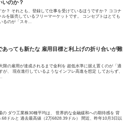
いいのか？
すか？ それとも、登録して仕事を受けているほうですか？ ココナ
キルを販売しているフリーマーケットです。 コンセプトはとても
るのが「スキ...
であっても新たな 雇用目標と利上げの折り合いが難
最大限の雇用が達成されるまで金利を 超低水準に据え置くのが「適
すが、 現在進行しているようなインフレ高進を想定 しておらず、
.
場の ダウ工業株30種平均は、 世界的な金融緩和への期待感を 背
.68ドルと 過去最高値（2万6828.39ドル） 間近、昨年10月3日以