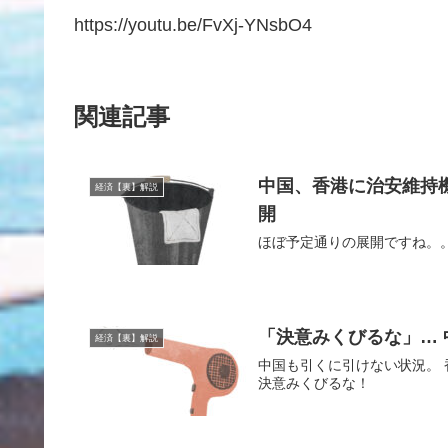
https://youtu.be/FvXj-YNsbO4
関連記事
中国、香港に治安維持
経済【裏】解説
開
ほぼ予定通りの展開ですね。。。 
「決意みくびるな」… 
経済【裏】解説
‪中国も引くに引けない状況。‬
決意みくびるな！