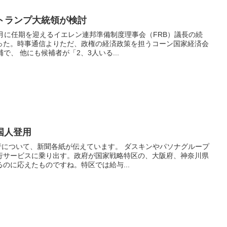
トランプ大統領が検討
月に任期を迎えるイエレン連邦準備制度理事会（FRB）議長の続
った。時事通信よりただ、政権の経済政策を担うコーン国家経済会
で、 他にも候補者が「2、3人いる...
国人登用
代行について、新聞各紙が伝えています。 ダスキンやパソナグループ
行サービスに乗り出す。政府が国家戦略特区の、大阪府、神奈川県
のに応えたものですね。特区では給与...