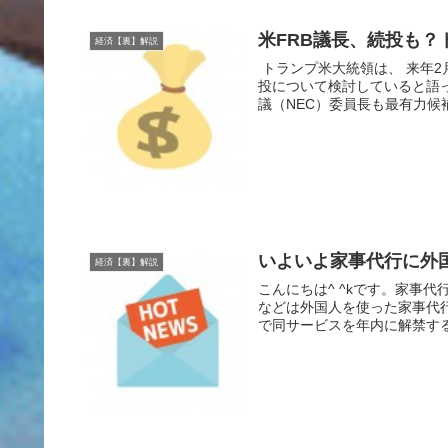
米FRB議長、続投も？
経済【裏】解説
トランプ米大統領は、 来年2
投について検討していると語
議（NEC）委員長も最有力候補
いよいよ家事代行に外
経済【裏】解説
こんにちは^ ^kです。家事
などは外国人を使った家事代
で同サービスを年内に解禁する