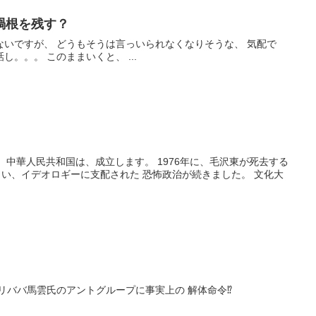
禍根を残す？
いですが、 どうもそうは言っいられなくなりそうな、 気配で
し。。。 このままいくと、 ...
9年に、中華人民共和国は、成立します。 1976年に、毛沢東が死去する
ろしい、イデオロギーに支配された 恐怖政治が続きました。 文化大
リババ馬雲氏のアントグループに事実上の 解体命令⁉️