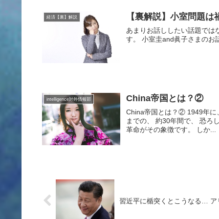
【裏解説】小室問題は
経済【裏】解説
あまりお話ししたい話題ではな
す。 小室圭and眞子さまのお話
China帝国とは？②
intelligence対外情報部
China帝国とは？② 194
までの、 約30年間で、 恐
革命がその象徴です。 しか...
習近平に楯突くとこうなる… ア