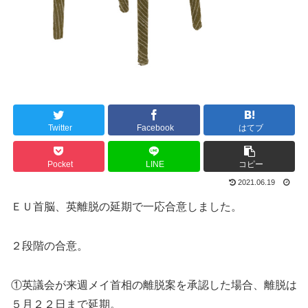
Twitter
Facebook
はてブ
Pocket
LINE
コピー
2021.06.19
ＥＵ首脳、英離脱の延期で一応合意しました。
２段階の合意。
①英議会が来週メイ首相の離脱案を承認した場合、離脱は
５月２２日まで延期。