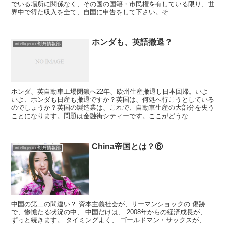
でいる場所に関係なく、その国の国籍・市民権を有している限り、世
界中で得た収入を全て、自国に申告をして下さい。そ...
ホンダも、英語撤退？
intelligence対外情報部
ホンダ、英自動車工場閉鎖へ22年、欧州生産撤退し日本回帰。いよ
いよ、ホンダも日産も撤退ですか？英国は、何処へ行こうとしている
のでしょうか？英国の製造業は、これで、自動車生産の大部分を失う
ことになります。問題は金融街シティーです。ここがどうな...
China帝国とは？⑥
intelligence対外情報部
中国の第二の間違い？ 資本主義社会が、リーマンショックの 傷跡
で、惨憺たる状況の中、 中国だけは、 2008年からの経済成長が、
ずっと続きます。 タイミングよく、 ゴールドマン・サックスが、 ...