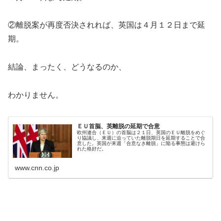
②離脱案が再度否決されれば、英国は４月１２日まで延
期。
結論、まったく、どうなるのか、
わかりません。
ＥＵ首脳、英離脱の延期で合意
欧州連合（ＥＵ）の首脳は２１日、英国のＥＵ離脱をめぐ
り協議し、来週に迫っていた離脱期日を延期することで合
意した。英国が来週「合意なき離脱」に陥る事態は避けら
れた格好だ。
www.cnn.co.jp