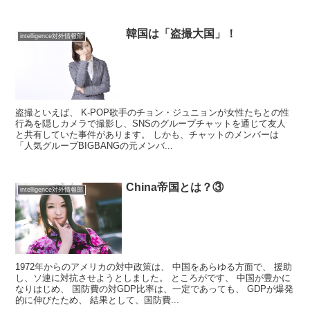
韓国は「盗撮大国」！
intelligence対外情報部
盗撮といえば、 K-POP歌手のチョン・ジュニョンが女性たちとの性
行為を隠しカメラで撮影し、SNSのグループチャットを通じて友人
と共有していた事件があります。 しかも、チャットのメンバーは
「人気グループBIGBANGの元メンバ...
China帝国とは？③
intelligence対外情報部
1972年からのアメリカの対中政策は、 中国をあらゆる方面で、 援助
し、ソ連に対抗させようとしました。 ところがです、 中国が豊かに
なりはじめ、 国防費の対GDP比率は、一定であっても、 GDPが爆発
的に伸びたため、 結果として、国防費...