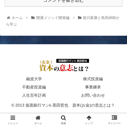
コメントを書き込む
ホーム
開運メソッド開発編
徳川家康と島田紳助か
ら学ぶ
融資大学
株式投資編
不動産投資編
事業継承
人生百年計画
お問い合わせ
© 2013 仮面銀行マンk 黒田哲也 資本(お金)の意志とは？.
メニュー
ホーム
検索
トップ
サイドバー