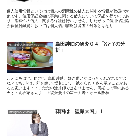
個人信用情報というのは個人の消費性の借入に関する情報が取扱の対
象です。信用保証協会は事業に関する借入について保証を行うのであ
り、消費性の借入に関する保証は行いません。したがって信用保証協
会保証付融資においては個人信用情報は審査の対象とはなり...
島田紳助の研究０４「XとYの分
徳川家康と島田紳助から学ぶ
析」
こんにちは^^。kです。島田紳助。好き嫌いがはっきりわかれますよ
ね？でも、kは、好き嫌いは別にして、彼からたくさん学ぶことがあ
ると思います＾＾。ただの漫才師ではありません。同期には華のある
天才・明石家さんま、正統派漫才の第一人者・オール阪神...
韓国は「盗撮大国」！
intelligence対外情報部