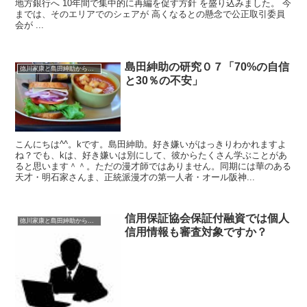
地方銀行へ 10年間で集中的に再編を促す方針 を盛り込みました。 今
までは、そのエリアでのシェアが 高くなるとの懸念で公正取引委員
会が ...
島田紳助の研究０７「70%の自信
徳川家康と島田紳助から学ぶ
と30％の不安」
こんにちは^^。kです。島田紳助。好き嫌いがはっきりわかれますよ
ね？でも、kは、好き嫌いは別にして、彼からたくさん学ぶことがあ
ると思います＾＾。ただの漫才師ではありません。同期には華のある
天才・明石家さんま、正統派漫才の第一人者・オール阪神...
信用保証協会保証付融資では個人
徳川家康と島田紳助から学ぶ
信用情報も審査対象ですか？