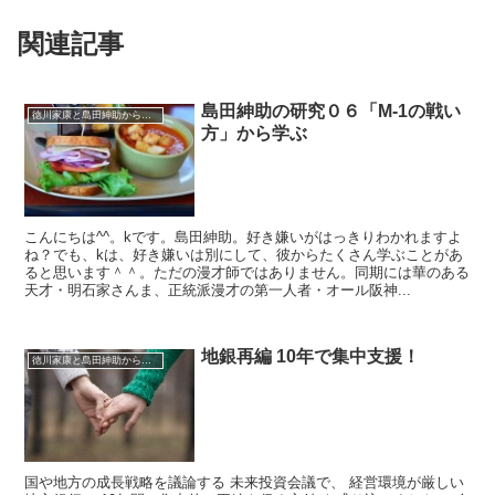
関連記事
島田紳助の研究０６「M-1の戦い
徳川家康と島田紳助から学ぶ
方」から学ぶ
こんにちは^^。kです。島田紳助。好き嫌いがはっきりわかれますよ
ね？でも、kは、好き嫌いは別にして、彼からたくさん学ぶことがあ
ると思います＾＾。ただの漫才師ではありません。同期には華のある
天才・明石家さんま、正統派漫才の第一人者・オール阪神...
地銀再編 10年で集中支援！
徳川家康と島田紳助から学ぶ
国や地方の成長戦略を議論する 未来投資会議で、 経営環境が厳しい