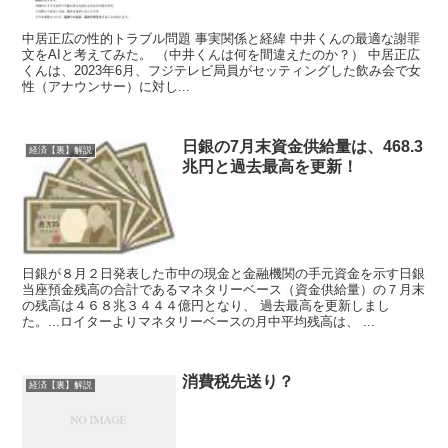
中居正広の性的トラブル問題 事実関係と経緯 中井くんの最適な謝罪
文をAIと考えてみた。 （中井くんは何を間違えたのか？） 中居正広
くんは、2023年6月、フジテレビ局員がセッティングした飲み会で女
性（アナウンサー）に対し...
日銀の7月末資金供給量は、468.3
経済【裏】解説
兆円と過去最高を更新！
日銀が８月２日発表した市中の現金と金融機関の手元資金を示す日銀
当座預金残高の合計であるマネタリーベース（資金供給量）の７月末
の残高は４６８兆３４４４億円となり、 過去最高を更新しまし
た。...ロイターよりマネタリーベースの月中平均残高は、 ...
消費税先送り？
経済【裏】解説