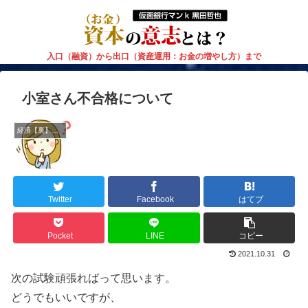
入口（融資）から出口（資産運用：お金の増やし方）まで
小室さん不合格について
経済【裏】解説
Twitter
Facebook
はてブ
Pocket
LINE
コピー
2021.10.31
次の試験頑張ればって思います。
どうでもいいですが、