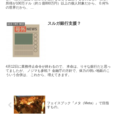
所得が100万ドル（約１億800万円）以上の個人対象だから、 0.何%
の世界だから、 ...
スルガ銀行支援？
経済【裏】解説
4月12日に業務停止命令が終わるので、 本命は、りそな銀行だと思っ
てましたが、 ノジマも参戦？ 金融庁の方針で、体力の弱い地銀のこ
ういう合併は、 これから、増えてきます。
フェイスブック『メタ（Meta）』で目指
すもの。