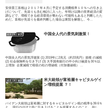
安倍晋三首相は２０１７年４月に予定する消費税率１０％への引き上
げについて、先送りも含む検討に入った。年明け以降の世界経済の変
調などで、増税できる経済環境が整わない可能性もあると判断したた
めだ。首相が先送りを最終判断した場合は衆院を解散し、今...
中国全人代の景気刺激策！
経済【裏】解説
中国全人代の景気浮揚策‬ ‪(1) 2019年に2兆元（約33兆円）規模 の減税‬
‪(2) 社会保険料を引き下げ‬ ‪(3) 大手国有銀行の中小向け融資を30％以
上増加‬ ‪ 企業減税で税収の柱の増値税（付加価値税） ...
米大統領が富裕層キャピタルゲイ
経済【裏】解説
ン増税提案 ？！
バイデン大統領は富裕層に対するキャピタルゲイン税の税率を39.6％
と、 現行のほぼ２倍に引き上げることを提案するとのこと。 但し、