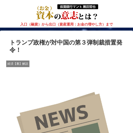
入口（融資）から出口（資産運用：お金の増やし方）まで
トランプ政権が対中国の第３弾制裁措置発
令！
経済【裏】解説