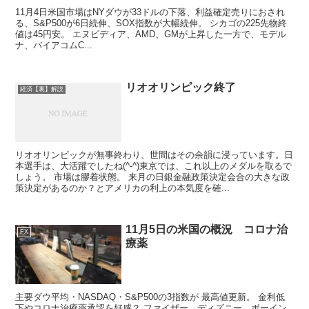
11月4日米国市場はNYダウが33ドルの下落、利益確定売りにおされ
る、S&P500が6日続伸、SOX指数が大幅続伸。 シカゴの225先物終
値は45円安。 エヌビディア、AMD、GMが上昇した一方で、モデル
ナ、バイアコムC...
リオオリンピック終了
経済【裏】解説
リオオリンピックが無事終わり、世間はその余韻に浸っています。日
本選手は、大活躍でしたね(^-^)東京では、これ以上のメダルを取るで
しょう。 市場は膠着状態。 来月の日銀金融政策決定会合の大きな政
策決定があるのか？とアメリカの利上の本気度を確...
11月5日の米国の概況 コロナ治
FX
療薬
主要ダウ平均・NASDAQ・S&P500の3指数が 最高値更新。 金利低
下やコロナ治療薬承認を好感？ ファイザー、ディズニー、ボーイン